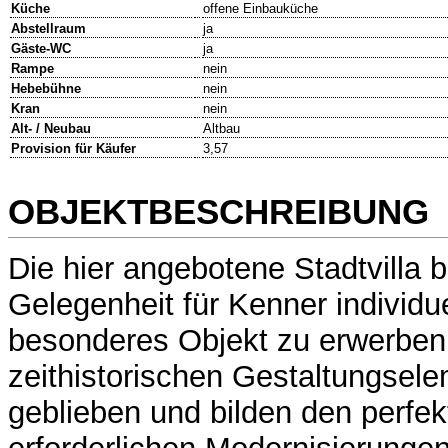
Küche
offene Einbauküche
Abstellraum
ja
Gäste-WC
ja
Rampe
nein
Hebebühne
nein
Kran
nein
Alt- / Neubau
Altbau
Provision für Käufer
3,57
OBJEKTBESCHREIBUNG
Die hier angebotene Stadtvilla b
Gelegenheit für Kenner individue
besonderes Objekt zu erwerben.
zeithistorischen Gestaltungsele
geblieben und bilden den perfe