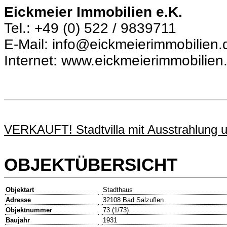
Eickmeier Immobilien e.K.
Tel.: +49 (0) 522 / 9839711
E-Mail: info@eickmeierimmobilien.
Internet: www.eickmeierimmobilien
VERKAUFT! Stadtvilla mit Ausstrahlung u
OBJEKTÜBERSICHT
Objektart
Stadthaus
Adresse
32108 Bad Salzuflen
Objektnummer
73 (1/73)
Baujahr
1931