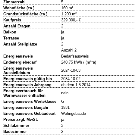
Zimmerzahl
5
Wohnfläche (ca.)
160 m²
Grundstücksfläche (ca.)
1.200 m²
Kaufpreis
329.000,- €
Anzahl Etagen
2
Balkon
ja
Terrasse
ja
Anzahl Stellplätze
2
Anzahl 2
Energieausweis
Bedarfsausweis
Endenergiebedarf
240,75 kWh / (m²*a)
Energieausweis
2024-10-03
Ausstelldatum
Energieausweis gültig bis
2034-10-02
Energieausweis Jahrgang
ab dem 1.5.2014
Energieverbrauch für
nein
Warmwasser enthalten
Energieausweis Werteklasse
G
Energieausweis Baujahr
1931
Energieausweis Gebäudeart
Wohngebäude
Preise zzgl. MwSt.
ja
Schlafzimmer
3
Badezimmer
2