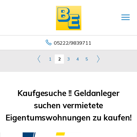
05222/9839711
1
2
3
4
5
Kaufgesuche !! Geldanleger
suchen vermietete
Eigentumswohnungen zu kaufen!