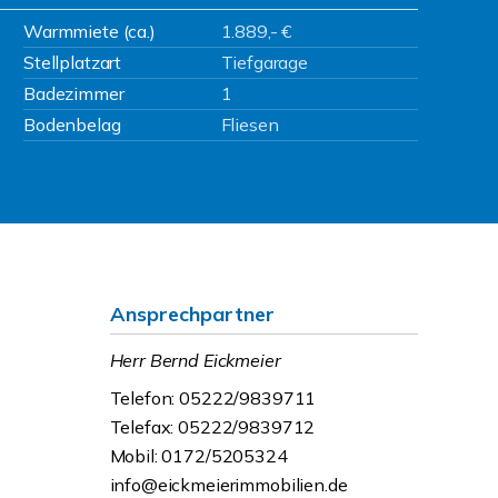
Warmmiete (ca.)
1.889,- €
Stellplatzart
Tiefgarage
Badezimmer
1
Bodenbelag
Fliesen
Ansprechpartner
Herr Bernd Eickmeier
Telefon: 05222/9839711
Telefax: 05222/9839712
Mobil: 0172/5205324
info@eickmeierimmobilien.de