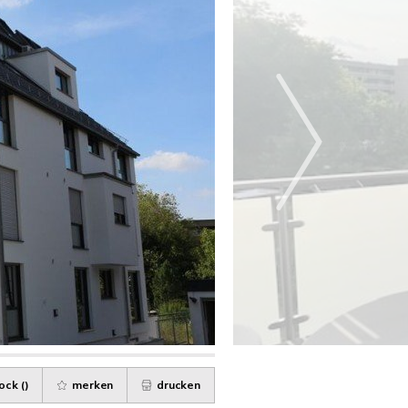
ock (
)
merken
drucken