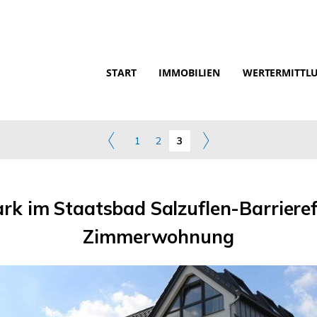
START
IMMOBILIEN
WERTERMITTL
1
2
3
rk im Staatsbad Salzuflen-Barrieref
Zimmerwohnung