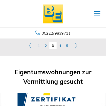
05222/9839711
1
2
3
4
5
Eigentumswohnungen zur
Vermittlung gesucht