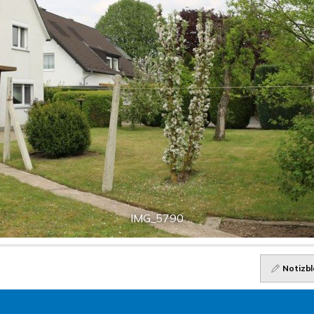
IMG_5790
Notizbl