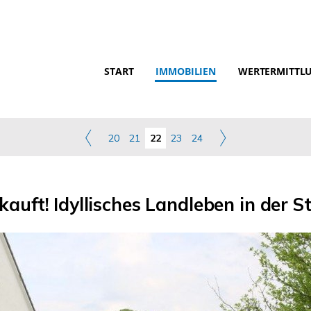
START
IMMOBILIEN
WERTERMITTL
20
21
22
23
24
kauft! Idyllisches Landleben in der S