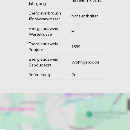
ab dem 1.5.2014
Jahrgang
Energieverbrauch
nicht enthalten
für Warmwasser
Energieausweis
H
Werteklasse
Energieausweis
1899
Baujahr
Energieausweis
Wohngebäude
Gebäudeart
Befeuerung
Gas