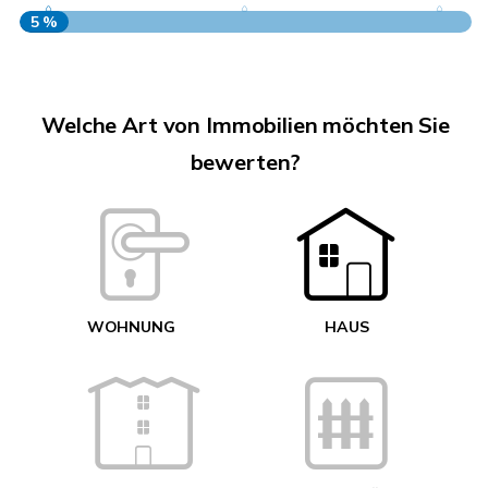
5 %
S
A
Welche Art von Immobilien möchten Sie
bewerten?
W
<
WOHNUNG
HAUS
g