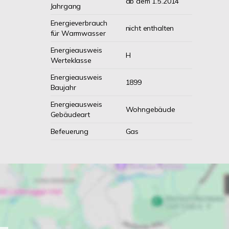
ab dem 1.5.2014
Jahrgang
Energieverbrauch
nicht enthalten
für Warmwasser
Energieausweis
H
Werteklasse
Energieausweis
1899
Baujahr
Energieausweis
Wohngebäude
Gebäudeart
Befeuerung
Gas