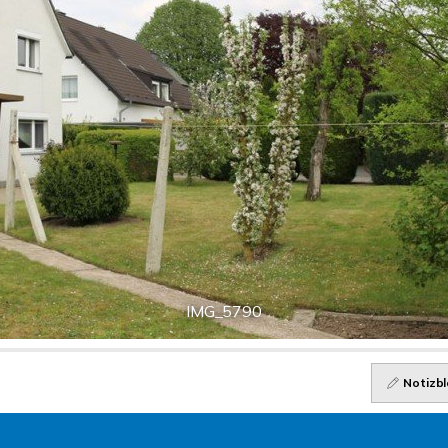
IMG_5790
Notizbl